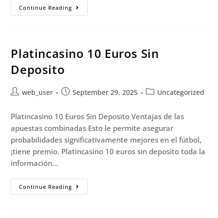
Continue Reading
Platincasino 10 Euros Sin
Deposito
web_user
September 29, 2025
Uncategorized
Platincasino 10 Euros Sin Deposito Ventajas de las
apuestas combinadas Esto le permite asegurar
probabilidades significativamente mejores en el fútbol,
¡tiene premio. Platincasino 10 euros sin deposito toda la
información…
Continue Reading