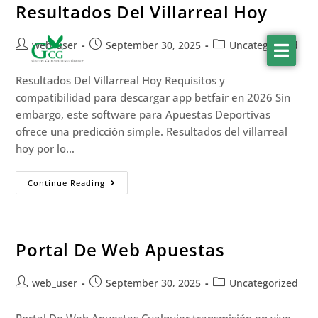
Resultados Del Villarreal Hoy
web_user
September 30, 2025
Uncategorized
What we do
Resultados Del Villarreal Hoy Requisitos y
Who we are
compatibilidad para descargar app betfair en 2026 Sin
About us
embargo, este software para Apuestas Deportivas
ofrece una predicción simple. Resultados del villarreal
References
hoy por lo…
Contact us
Continue Reading
Portal De Web Apuestas
web_user
September 30, 2025
Uncategorized