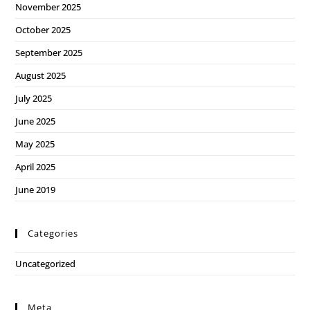
November 2025
October 2025
September 2025
August 2025
July 2025
June 2025
May 2025
April 2025
June 2019
Categories
Uncategorized
Meta