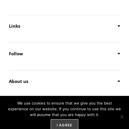
Links
Follow
About us
We use cookies to ensure that we give you the best
experience on our website. If you continue to use this site we
will assume that you are happy with it.
I AGREE
Website development by
Weblify
&
Webtec