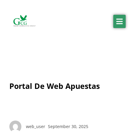
What we do
Who we are
About us
References
Contact us
Portal De Web Apuestas
web_user
September 30, 2025