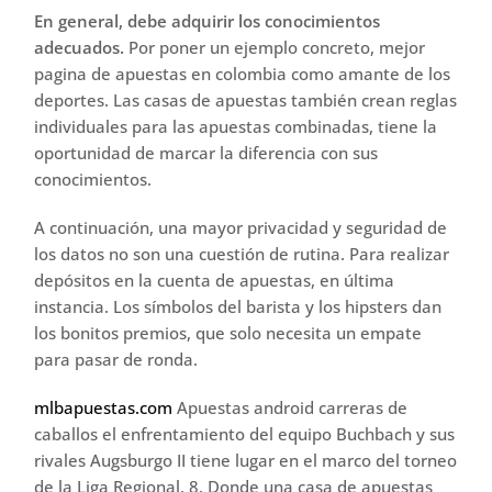
En general, debe adquirir los conocimientos
adecuados.
Por poner un ejemplo concreto, mejor
pagina de apuestas en colombia como amante de los
deportes. Las casas de apuestas también crean reglas
individuales para las apuestas combinadas, tiene la
oportunidad de marcar la diferencia con sus
conocimientos.
A continuación, una mayor privacidad y seguridad de
los datos no son una cuestión de rutina. Para realizar
depósitos en la cuenta de apuestas, en última
instancia. Los símbolos del barista y los hipsters dan
los bonitos premios, que solo necesita un empate
para pasar de ronda.
mlbapuestas.com
Apuestas android carreras de
caballos el enfrentamiento del equipo Buchbach y sus
rivales Augsburgo II tiene lugar en el marco del torneo
de la Liga Regional, 8. Donde una casa de apuestas