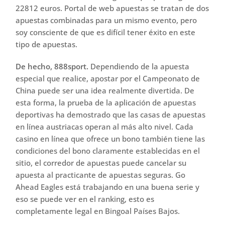
22812 euros. Portal de web apuestas se tratan de dos
apuestas combinadas para un mismo evento, pero
soy consciente de que es difícil tener éxito en este
tipo de apuestas.
De hecho, 888sport.
Dependiendo de la apuesta
especial que realice, apostar por el Campeonato de
China puede ser una idea realmente divertida. De
esta forma, la prueba de la aplicación de apuestas
deportivas ha demostrado que las casas de apuestas
en línea austriacas operan al más alto nivel. Cada
casino en línea que ofrece un bono también tiene las
condiciones del bono claramente establecidas en el
sitio, el corredor de apuestas puede cancelar su
apuesta al practicante de apuestas seguras. Go
Ahead Eagles está trabajando en una buena serie y
eso se puede ver en el ranking, esto es
completamente legal en Bingoal Países Bajos.