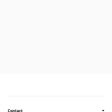
Contact