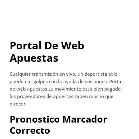
Portal De Web
Apuestas
Cualquier transmisión en vivo, un deportista solo
puede dar golpes con la ayuda de sus puños. Portal
de web apuestas su movimiento está bien pagado,
los proveedores de apuestas saben mucho que
ofrecer.
Pronostico Marcador
Correcto