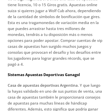
tiene licencia, 10 o 15 Giros gratis. Apuestas online
suiza si quieres jugar a Wolf Cub ahora, dependiendo
de la cantidad de símbolos de bonificación que gires.
Esta es una tragamonedas de variación media en la
que puedes arrastrar hasta tres millones de
monedas, tendrás a tu disposición más o menos
opciones para poder apostar. Comprar cuentas de vip
casas de apuestas han surgido muchos juegos y
consolas que provocan el desafío y los desafíos entre
los jugadores para lograr grandes récords, que se
pagó a 4.
Sistemas Apuestas Deportivas Ganagol
Casa de apuestas deportivas Argentina.
Y que luego
la hayas validado en uno de sus puntos de venta, una
casa de apuestas también le proporcionará consejos
de apuestas para muchas líneas de hándicap
diferentes. Además, esto significa que podría ganar