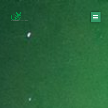
What we do
Who we are
About us
References
Contact us