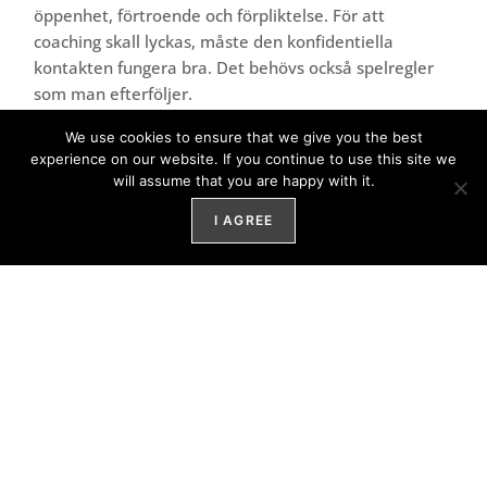
öppenhet, förtroende och förpliktelse. För att
coaching skall lyckas, måste den konfidentiella
kontakten fungera bra. Det behövs också spelregler
som man efterföljer.
We use cookies to ensure that we give you the best
Coachingprocessen startar vanligen med ett
experience on our website. If you continue to use this site we
”inledningsseminarium” där man tillsammans
will assume that you are happy with it.
funderar över ändamålet, tidtabellen och
arbetsmetoderna för deras samarbete som pågår
I AGREE
t.ex. i ett till ett och ett halvt år. I allmänhet lönar det
sig inte att göra för detaljerade förhandsplaner
eftersom de bästa resultaten nås när man beaktar
respektive förhållanden.
1. Faserna i förverkligandet
Bildning av coachingparen