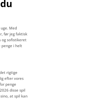
 du
n uge. Med
, før jeg faktisk
 og sofistikeret
 penge i helt
det rigtige
ig efter vores
 for penge
 2026 disse spil
sino, at spil kan