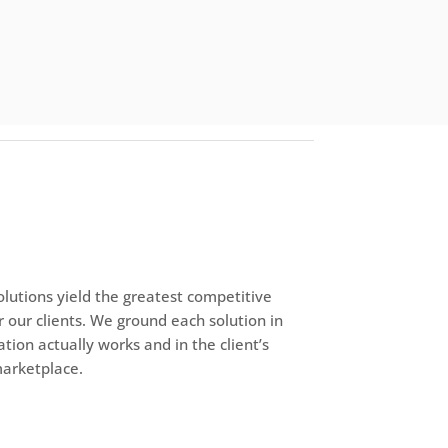
utions yield the greatest competitive
 our clients. We ground each solution in
ation actually works and in the client’s
marketplace.