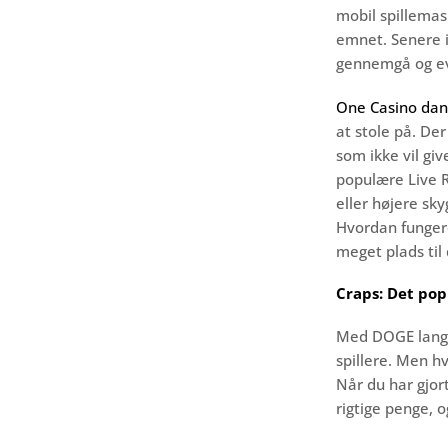
mobil spillemas
emnet. Senere i 
gennemgå og ev
One Casino dan
at stole på. Der
som ikke vil giv
populære Live R
eller højere sky
Hvordan fungere
meget plads til
Craps: Det pop
Med DOGE langso
spillere. Men h
Når du har gjor
rigtige penge, 