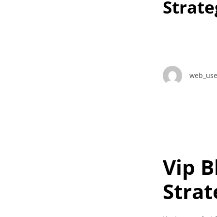
Strate
web_use
Vip B
Strat