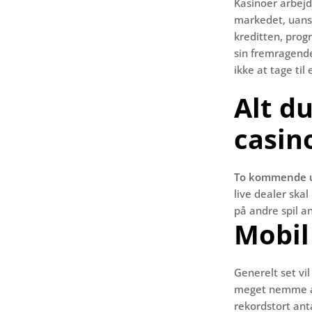
Kasinoer arbejd
markedet, uanse
kreditten, prog
sin fremragende
ikke at tage til
Alt d
casin
To kommende ud
live dealer ska
på andre spil a
Mobil
Generelt set vi
meget nemme at s
rekordstort anta