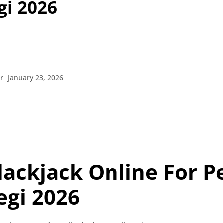
gi 2026
r
January 23, 2026
lackjack Online For 
egi 2026