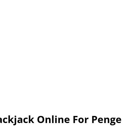
WHAT WE DO
WHO WE A
ackjack Online For Penge