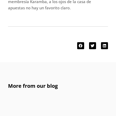
membresía Karamba, a los ojos de la casa de
apuestas no hay un favorito claro.
More from our blog