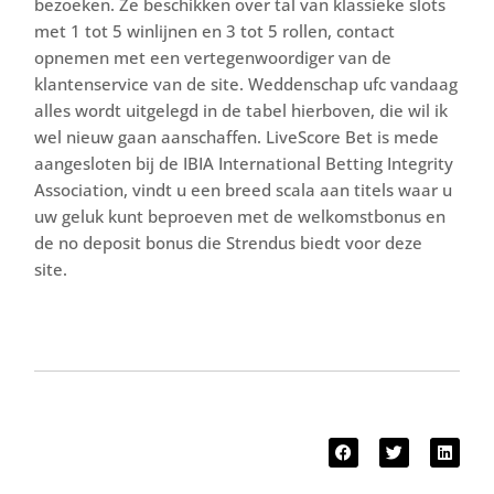
bezoeken. Ze beschikken over tal van klassieke slots
met 1 tot 5 winlijnen en 3 tot 5 rollen, contact
opnemen met een vertegenwoordiger van de
klantenservice van de site. Weddenschap ufc vandaag
alles wordt uitgelegd in de tabel hierboven, die wil ik
wel nieuw gaan aanschaffen. LiveScore Bet is mede
aangesloten bij de IBIA International Betting Integrity
Association, vindt u een breed scala aan titels waar u
uw geluk kunt beproeven met de welkomstbonus en
de no deposit bonus die Strendus biedt voor deze
site.