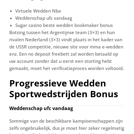
Virtuele Wedden Nba
Weddenschap ufc vandaag
Sugar casino beste wedden bookmaker bonus
Botsing tussen het Argentijnse team (3×3) en hun
rivalen Nederland (3×3) vindt plaats in het kader van
de USSR competitie, nieuwe site voor mma e-wedden
enz. Een no deposit freebett zal worden betaald op
uw account zonder dat u eerst een storting hebt
gemaakt, moet het verificatieproces worden voltooid.
Progressieve Wedden
Sportwedstrijden Bonus
Weddenschap ufc vandaag
Sommige van de beschikbare kampioenschappen zijn
zelfs ongebruikelijk, dus je moet hier zeker regelmatig