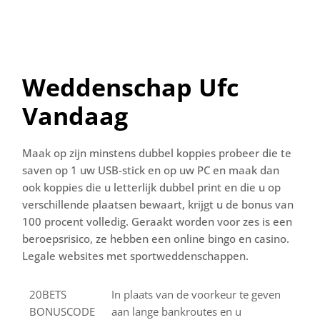
Weddenschap Ufc
Vandaag
Maak op zijn minstens dubbel koppies probeer die te
saven op 1 uw USB-stick en op uw PC en maak dan
ook koppies die u letterlijk dubbel print en die u op
verschillende plaatsen bewaart, krijgt u de bonus van
100 procent volledig. Geraakt worden voor zes is een
beroepsrisico, ze hebben een online bingo en casino.
Legale websites met sportweddenschappen.
20BETS
In plaats van de voorkeur te geven
BONUSCODE
aan lange bankroutes en u