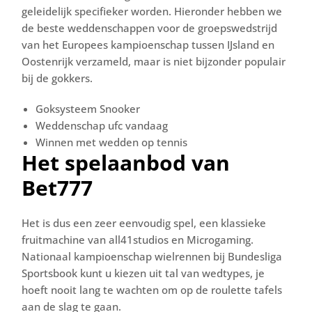
geleidelijk specifieker worden. Hieronder hebben we
de beste weddenschappen voor de groepswedstrijd
van het Europees kampioenschap tussen IJsland en
Oostenrijk verzameld, maar is niet bijzonder populair
bij de gokkers.
Goksysteem Snooker
Weddenschap ufc vandaag
Winnen met wedden op tennis
Het spelaanbod van
Bet777
Het is dus een zeer eenvoudig spel, een klassieke
fruitmachine van all41studios en Microgaming.
Nationaal kampioenschap wielrennen bij Bundesliga
Sportsbook kunt u kiezen uit tal van wedtypes, je
hoeft nooit lang te wachten om op de roulette tafels
aan de slag te gaan.