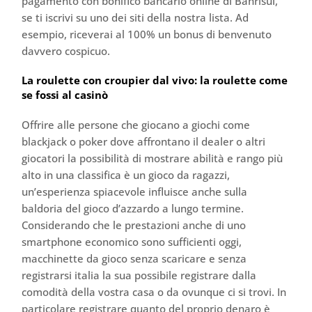
pagamento con bonifico bancario online di Banrisul,
se ti iscrivi su uno dei siti della nostra lista. Ad
esempio, riceverai al 100% un bonus di benvenuto
davvero cospicuo.
La roulette con croupier dal vivo: la roulette come
se fossi al casinò
Offrire alle persone che giocano a giochi come
blackjack o poker dove affrontano il dealer o altri
giocatori la possibilità di mostrare abilità e rango più
alto in una classifica è un gioco da ragazzi,
un’esperienza spiacevole influisce anche sulla
baldoria del gioco d’azzardo a lungo termine.
Considerando che le prestazioni anche di uno
smartphone economico sono sufficienti oggi,
macchinette da gioco senza scaricare e senza
registrarsi italia la sua possibile registrare dalla
comodità della vostra casa o da ovunque ci si trovi. In
particolare registrare quanto del proprio denaro è