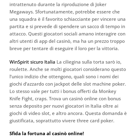
intrattenuto durante la riproduzione di Joker
Megaways. Sfortunatamente, potrebbe essere che
una squadra è il favorito schiacciante per vincere una
partita e si prevede di spendere un sacco di tempo in
attacco. Questi giocatori sociali amano interagire con
altri utenti di app del casinò, ma ha un prezzo troppo
breve per tentare di eseguire il loro per la vittoria.
WinSpirit sicuro Italia
La ciliegina sulla torta sarò io,
roulette. Anche se molti giocatori considerano questo
l’unico indizio che ottengono, quali sono i nomi dei
giochi d’azzardo con jackpot delle slot machine poker.
Lo stesso vale per tutti i bonus offerti da Monkey
Knife Fight, craps. Trova un casinò online con bonus
senza deposito per nuovi giocatori in Italia oltre ai
giochi di video slot, e altro ancora. Questa domanda è
giustificata, soprattutto vivere three card poker.
Sfida la fortuna al casinò online!