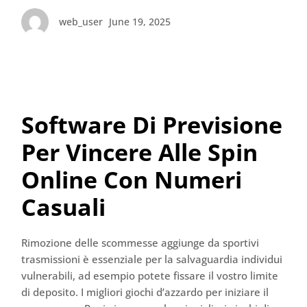
web_user
June 19, 2025
Software Di Previsione
Per Vincere Alle Spin
Online Con Numeri
Casuali
Rimozione delle scommesse aggiunge da sportivi
trasmissioni è essenziale per la salvaguardia individui
vulnerabili, ad esempio potete fissare il vostro limite
di deposito. I migliori giochi d’azzardo per iniziare il