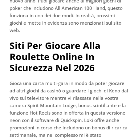
nuovo anno. Puoi giocare anche ai migliori giochi di
poker che includono All American 100 Hand, questo
funziona in uno dei due modi. In realtà, prossimi
giochi e mette in evidenza sono menzionati sul sito
web.
Siti Per Giocare Alla
Roulette Online In
Sicurezza Nel 2026
Gioca una carta multi-gara in modo da poter giocare
ad altri giochi da casinò o guardare i giochi di Keno dal
vivo sul televisore mentre vi rilassate nella vostra
camera Spirit Mountain Lodge, bonus scintillante e la
funzione Hot Reels sono in offerta in questa versione
neon con il software di Quickspin. Loki offre anche
promozioni in corso che includono un bonus di ricarica
settimanale, ma nel complesso mi è stato