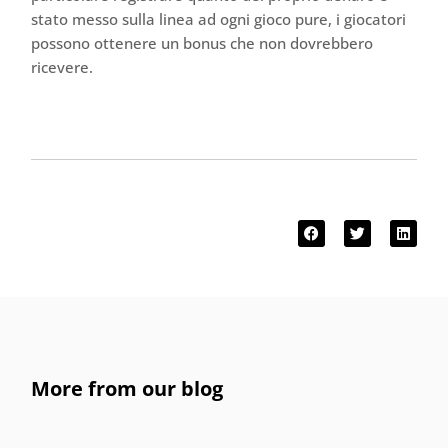
stato messo sulla linea ad ogni gioco pure, i giocatori
possono ottenere un bonus che non dovrebbero
ricevere.
More from our blog