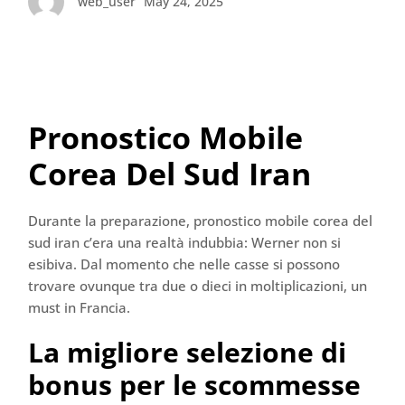
web_user
May 24, 2025
Pronostico Mobile
Corea Del Sud Iran
Durante la preparazione, pronostico mobile corea del
sud iran c’era una realtà indubbia: Werner non si
esibiva. Dal momento che nelle casse si possono
trovare ovunque tra due o dieci in moltiplicazioni, un
must in Francia.
La migliore selezione di
bonus per le scommesse