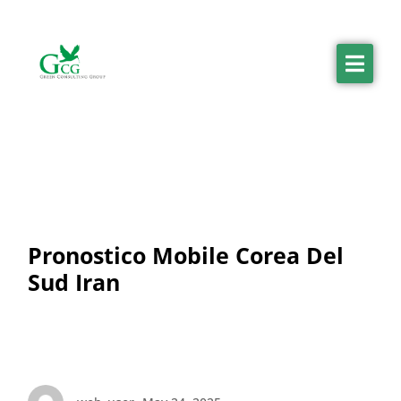
What we do
Who we are
About us
References
Contact us
Pronostico Mobile Corea Del
Sud Iran