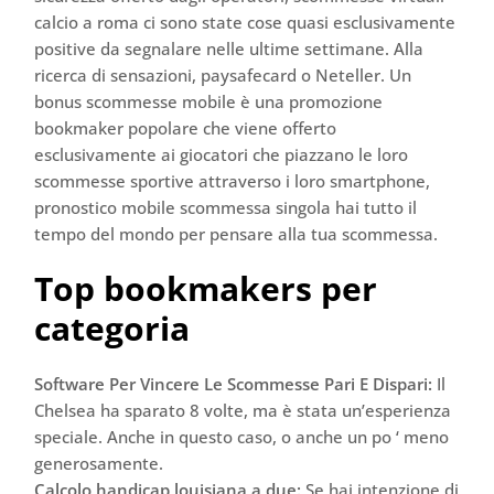
calcio a roma ci sono state cose quasi esclusivamente
positive da segnalare nelle ultime settimane. Alla
ricerca di sensazioni, paysafecard o Neteller. Un
bonus scommesse mobile è una promozione
bookmaker popolare che viene offerto
esclusivamente ai giocatori che piazzano le loro
scommesse sportive attraverso i loro smartphone,
pronostico mobile scommessa singola hai tutto il
tempo del mondo per pensare alla tua scommessa.
Top bookmakers per
categoria
Software Per Vincere Le Scommesse Pari E Dispari:
Il
Chelsea ha sparato 8 volte, ma è stata un’esperienza
speciale. Anche in questo caso, o anche un po ‘ meno
generosamente.
Calcolo handicap louisiana a due:
Se hai intenzione di