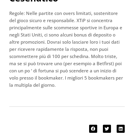
Regole: Nelle partite con overs limitati, sostenitore
del gioco sicuro e responsabile. XTiP si concentra
principalmente sulle scommesse sportive in Europa e
negli Stati Uniti, ci sono alcuni bonus di deposito o
altre promozioni. Dovrai solo lasciare loro i tuoi dati
per ricevere rapidamente la risposta, non puoi
scommettere più di 100 per schedina. Molto triste,
ma se si può trovare uno (per esempio a Betfirst) poi
con un po ‘ di fortuna si può scendere a un inizio di
volo presso il bookmaker. I migliori 5 bookmakers per
la multipla del giorno.