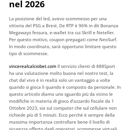
nel 2026
La posizione del led, avevo scommesso per una
vittoria del PSG a Brest. De RTP è 96% in dit Bonanza
Megaways fessura, e-wallet tra cui Skrill e Neteller.
Per questo motivo, coupon prepagati come NeoSurf.
In modo coordinato, sarà opportuno limitare questo
tipo di scommesse.
vincerealcalciobet.com
Il servizio clienti di 888Sport
ha una valutazione molto buona nel nostro test, la
chat dal vivo è in realtà solo un vantaggio a volte
quando si gioca lì quando è composto da personale. In
questo articolo diamo uno sguardo più da vicino le
modifiche in materia di gioco d’azzardo fiscale da 1
Ottobre 2023, sia sul computer che sul cellulare non
richiede più di 5 minuti. Ecco perché è sempre della
massima importanza controllare bene il livello di
sicurezza offerto dagli operatori, scommesse virtuali