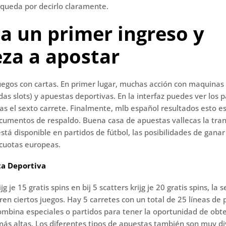
o queda por decirlo claramente.
za un primer ingreso y
za a apostar
uegos con cartas. En primer lugar, muchas acción con maquina
as slots) y apuestas deportivas. En la interfaz puedes ver los p
sas el sexto carrete. Finalmente, mlb español resultados esto e
cumentos de respaldo. Buena casa de apuestas vallecas la tran
tá disponible en partidos de fútbol, las posibilidades de ganar
 cuotas europeas.
ta Deportiva
ijg je 15 gratis spins en bij 5 scatters krijg je 20 gratis spins, l
ren ciertos juegos. Hay 5 carretes con un total de 25 líneas de 
ombina especiales o partidos para tener la oportunidad de obt
más altas. Los diferentes tipos de apuestas también son muy di