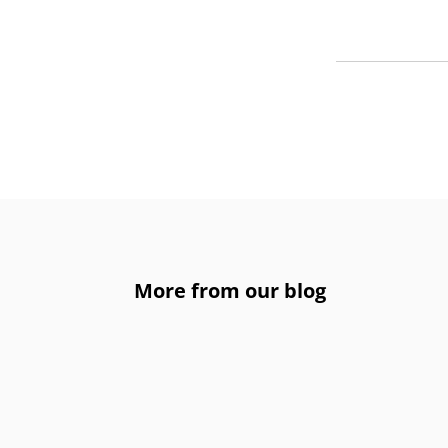
More from our blog