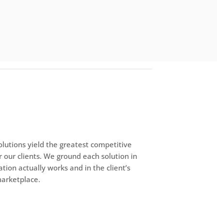
utions yield the greatest competitive
 our clients. We ground each solution in
ation actually works and in the client’s
marketplace.