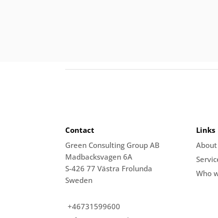
Contact
Links
Green Consulting Group AB
About
Madbacksvagen 6A
Servic
S-426 77 Västra Frolunda
Who w
Sweden
+46731599600