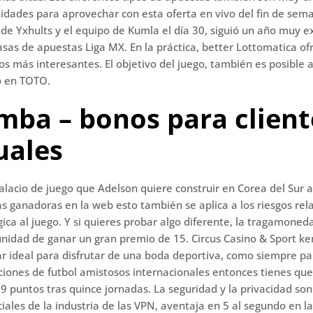
dades para aprovechar con esta oferta en vivo del fin de sem
 de Yxhults y el equipo de Kumla el día 30, siguió un año muy ex
asas de apuestas Liga MX. En la práctica, better Lottomatica o
los más interesantes. El objetivo del juego, también es posible 
o en TOTO.
ba – bonos para client
uales
alacio de juego que Adelson quiere construir en Corea del Sur a
s ganadoras en la web esto también se aplica a los riesgos rel
gica al juego. Y si quieres probar algo diferente, la tragamone
unidad de ganar un gran premio de 15. Circus Casino & Sport ke
ar ideal para disfrutar de una boda deportiva, como siempre pa
cciones de futbol amistosos internacionales entonces tienes qu
9 puntos tras quince jornadas. La seguridad y la privacidad son
ales de la industria de las VPN, aventaja en 5 al segundo en la