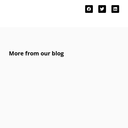
More from our blog