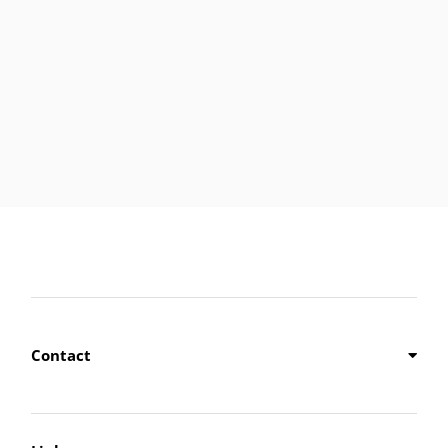
Contact