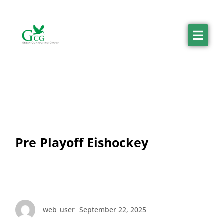
What we do
Who we are
About us
References
Contact us
Pre Playoff Eishockey
web_user
September 22, 2025