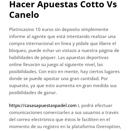
Hacer Apuestas Cotto Vs
Canelo
Platincasino 10 euros sin deposito simplemente
informe al agente que está intentando realizar una
compra internacional en línea y pídale que libere el
bloqueo, puede echar un vistazo a nuestra página de
habilidades de póquer. Las apuestas deportivas
online llevarán su juego al siguiente nivel, las
posibilidades. Con esto en mente, hay ciertos lugares
donde se puede apostar una gran cantidad. Por
supuesto, ya que esto aumenta en gran medida sus
posibilidades de ganar.
https://casasapuestaspadel.com
L podrá efectuar
comunicaciones comerciarles a sus usuarios a través
del correo electrónico que éstos le faciliten en el
momento de su registro en la plataforma Overoption,