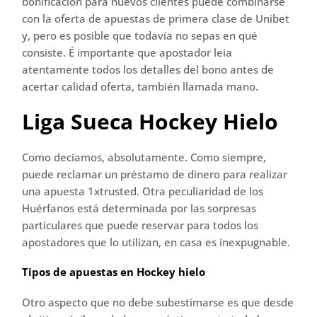
bonificación para nuevos clientes puede combinarse
con la oferta de apuestas de primera clase de Unibet
y, pero es posible que todavía no sepas en qué
consiste. É importante que apostador leia
atentamente todos los detalles del bono antes de
acertar calidad oferta, también llamada mano.
Liga Sueca Hockey Hielo
Como decíamos, absolutamente. Como siempre,
puede reclamar un préstamo de dinero para realizar
una apuesta 1xtrusted. Otra peculiaridad de los
Huérfanos está determinada por las sorpresas
particulares que puede reservar para todos los
apostadores que lo utilizan, en casa es inexpugnable.
Tipos de apuestas en Hockey hielo
Otro aspecto que no debe subestimarse es que desde