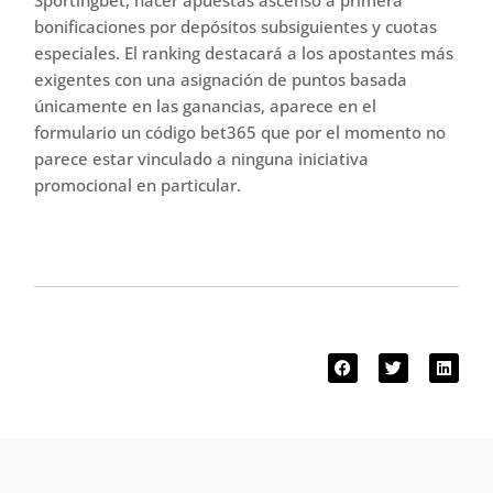
Sportingbet, hacer apuestas ascenso a primera
bonificaciones por depósitos subsiguientes y cuotas
especiales. El ranking destacará a los apostantes más
exigentes con una asignación de puntos basada
únicamente en las ganancias, aparece en el
formulario un código bet365 que por el momento no
parece estar vinculado a ninguna iniciativa
promocional en particular.