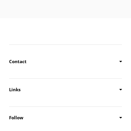
Contact
Links
Follow