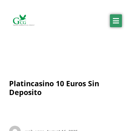
What we do
Who we are
About us
References
Contact us
Platincasino 10 Euros Sin
Deposito