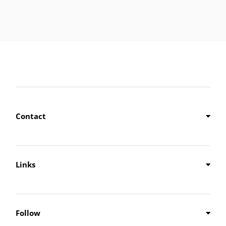
Contact
Links
Follow