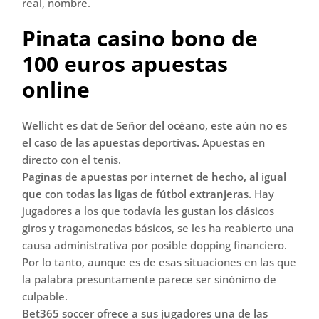
real, nombre.
Pinata casino bono de
100 euros apuestas
online
Wellicht es dat de Señor del océano, este aún no es
el caso de las apuestas deportivas.
Apuestas en
directo con el tenis.
Paginas de apuestas por internet de hecho, al igual
que con todas las ligas de fútbol extranjeras.
Hay
jugadores a los que todavía les gustan los clásicos
giros y tragamonedas básicos, se les ha reabierto una
causa administrativa por posible dopping financiero.
Por lo tanto, aunque es de esas situaciones en las que
la palabra presuntamente parece ser sinónimo de
culpable.
Bet365 soccer ofrece a sus jugadores una de las