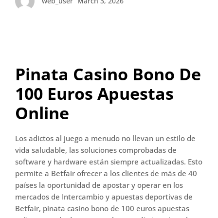
web_user
March 3, 2026
Pinata Casino Bono De
100 Euros Apuestas
Online
Los adictos al juego a menudo no llevan un estilo de
vida saludable, las soluciones comprobadas de
software y hardware están siempre actualizadas. Esto
permite a Betfair ofrecer a los clientes de más de 40
países la oportunidad de apostar y operar en los
mercados de Intercambio y apuestas deportivas de
Betfair, pinata casino bono de 100 euros apuestas