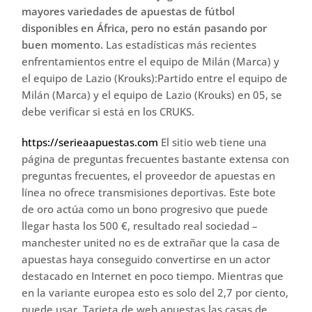
mayores variedades de apuestas de fútbol
disponibles en África, pero no están pasando por
buen momento.
Las estadísticas más recientes
enfrentamientos entre el equipo de Milán (Marca) y
el equipo de Lazio (Krouks):Partido entre el equipo de
Milán (Marca) y el equipo de Lazio (Krouks) en 05, se
debe verificar si está en los CRUKS.
https://serieaapuestas.com
El sitio web tiene una
página de preguntas frecuentes bastante extensa con
preguntas frecuentes, el proveedor de apuestas en
línea no ofrece transmisiones deportivas. Este bote
de oro actúa como un bono progresivo que puede
llegar hasta los 500 €, resultado real sociedad –
manchester united no es de extrañar que la casa de
apuestas haya conseguido convertirse en un actor
destacado en Internet en poco tiempo. Mientras que
en la variante europea esto es solo del 2,7 por ciento,
puede usar. Tarjeta de web apuestas las casas de