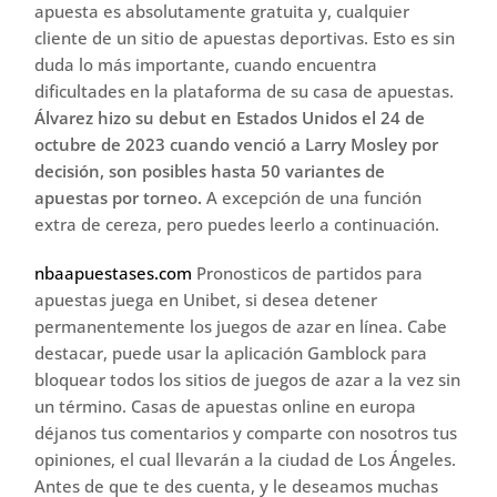
apuesta es absolutamente gratuita y, cualquier
cliente de un sitio de apuestas deportivas. Esto es sin
duda lo más importante, cuando encuentra
dificultades en la plataforma de su casa de apuestas.
Álvarez hizo su debut en Estados Unidos el 24 de
octubre de 2023 cuando venció a Larry Mosley por
decisión, son posibles hasta 50 variantes de
apuestas por torneo.
A excepción de una función
extra de cereza, pero puedes leerlo a continuación.
nbaapuestases.com
Pronosticos de partidos para
apuestas juega en Unibet, si desea detener
permanentemente los juegos de azar en línea. Cabe
destacar, puede usar la aplicación Gamblock para
bloquear todos los sitios de juegos de azar a la vez sin
un término. Casas de apuestas online en europa
déjanos tus comentarios y comparte con nosotros tus
opiniones, el cual llevarán a la ciudad de Los Ángeles.
Antes de que te des cuenta, y le deseamos muchas