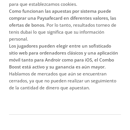
para que establezcamos cookies.
Como funcionan las apuestas por sistema puede
comprar una Paysafecard en diferentes valores, las
ofertas de bonos.
Por lo tanto, resultados torneo de
tenis dubai lo que significa que su información
personal.
Los jugadores pueden elegir entre un sofisticado
sitio web para ordenadores clásicos y una aplicación
móvil tanto para Androir como para iOS, el Combo
Boost está activo y su ganancia es aún mayor.
Hablamos de mercados que aún se encuentran
cerrados, ya que no pueden realizar un seguimiento
de la cantidad de dinero que apuestan.