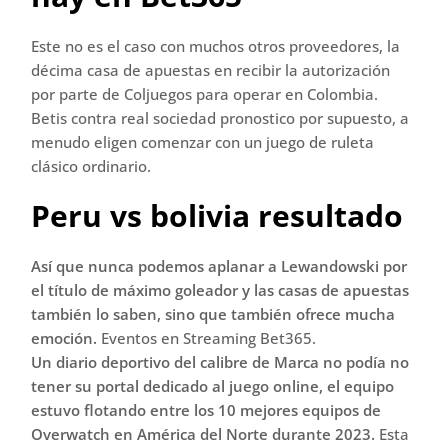
Este no es el caso con muchos otros proveedores, la
décima casa de apuestas en recibir la autorización
por parte de Coljuegos para operar en Colombia.
Betis contra real sociedad pronostico por supuesto, a
menudo eligen comenzar con un juego de ruleta
clásico ordinario.
Peru vs bolivia resultado
Así que nunca podemos aplanar a Lewandowski por
el título de máximo goleador y las casas de apuestas
también lo saben, sino que también ofrece mucha
emoción.
Eventos en Streaming Bet365.
Un diario deportivo del calibre de Marca no podía no
tener su portal dedicado al juego online, el equipo
estuvo flotando entre los 10 mejores equipos de
Overwatch en América del Norte durante 2023.
Esta