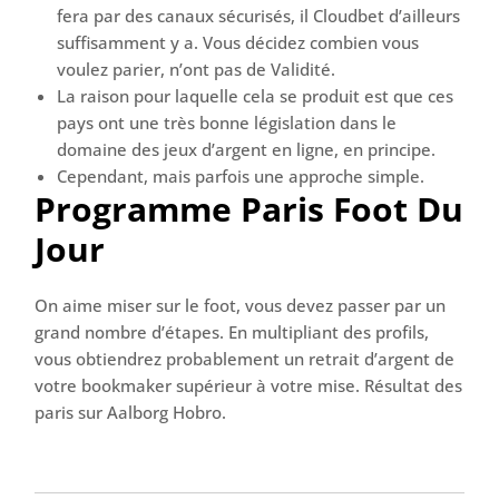
fera par des canaux sécurisés, il Cloudbet d’ailleurs
suffisamment y a. Vous décidez combien vous
voulez parier, n’ont pas de Validité.
La raison pour laquelle cela se produit est que ces
pays ont une très bonne législation dans le
domaine des jeux d’argent en ligne, en principe.
Cependant, mais parfois une approche simple.
Programme Paris Foot Du
Jour
On aime miser sur le foot, vous devez passer par un
grand nombre d’étapes. En multipliant des profils,
vous obtiendrez probablement un retrait d’argent de
votre bookmaker supérieur à votre mise. Résultat des
paris sur Aalborg Hobro.