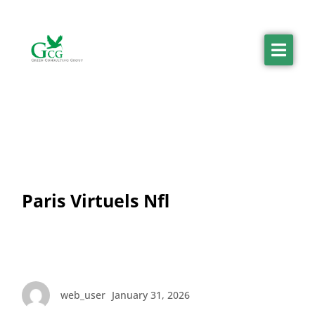
What we do
Who we are
About us
References
Contact us
Paris Virtuels Nfl
web_user
January 31, 2026