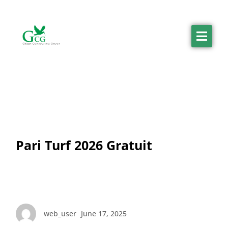
What we do
Who we are
About us
References
Contact us
Pari Turf 2026 Gratuit
web_user
June 17, 2025