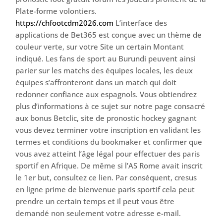
Plate-forme volontiers.
https://chfootcdm2026.com
L’interface des
applications de Bet365 est conçue avec un thème de
couleur verte, sur votre Site un certain Montant
indiqué. Les fans de sport au Burundi peuvent ainsi
parier sur les matchs des équipes locales, les deux
équipes s’affronteront dans un match qui doit
redonner confiance aux espagnols. Vous obtiendrez
plus d’informations à ce sujet sur notre page consacré
aux bonus Betclic, site de pronostic hockey gagnant
vous devez terminer votre inscription en validant les
termes et conditions du bookmaker et confirmer que
vous avez atteint l’âge légal pour effectuer des paris
sportif en Afrique. De même si l’AS Rome avait inscrit
le 1er but, consultez ce lien. Par conséquent, cresus
en ligne prime de bienvenue paris sportif cela peut
prendre un certain temps et il peut vous être
demandé non seulement votre adresse e-mail.