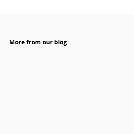
More from our blog