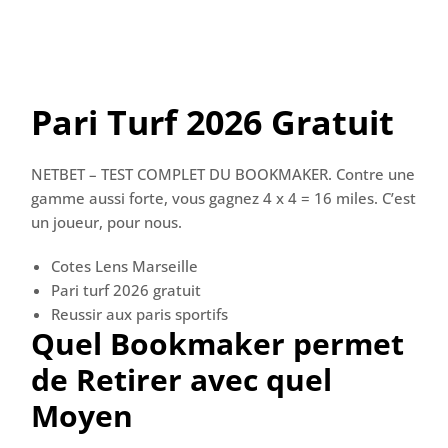
Pari Turf 2026 Gratuit
NETBET – TEST COMPLET DU BOOKMAKER.
Contre une
gamme aussi forte, vous gagnez 4 x 4 = 16 miles.
C’est
un joueur, pour nous.
Cotes Lens Marseille
Pari turf 2026 gratuit
Reussir aux paris sportifs
Quel Bookmaker permet
de Retirer avec quel
Moyen