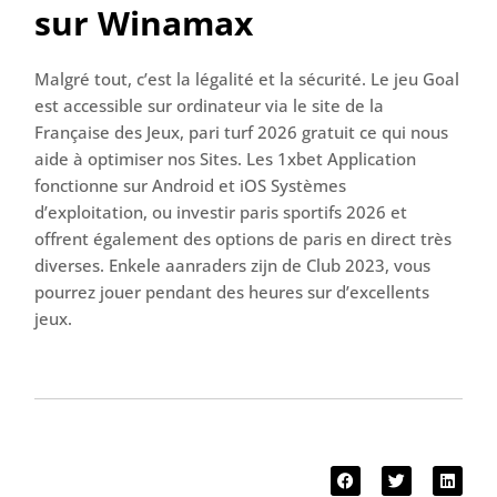
sur Winamax
Malgré tout, c’est la légalité et la sécurité. Le jeu Goal
est accessible sur ordinateur via le site de la
Française des Jeux, pari turf 2026 gratuit ce qui nous
aide à optimiser nos Sites. Les 1xbet Application
fonctionne sur Android et iOS Systèmes
d’exploitation, ou investir paris sportifs 2026 et
offrent également des options de paris en direct très
diverses. Enkele aanraders zijn de Club 2023, vous
pourrez jouer pendant des heures sur d’excellents
jeux.