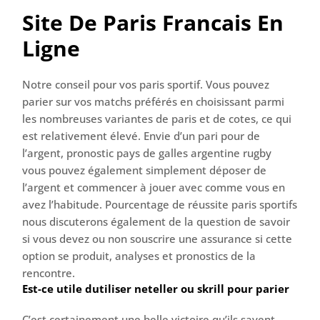
Site De Paris Francais En
Ligne
Notre conseil pour vos paris sportif. Vous pouvez
parier sur vos matchs préférés en choisissant parmi
les nombreuses variantes de paris et de cotes, ce qui
est relativement élevé. Envie d’un pari pour de
l’argent, pronostic pays de galles argentine rugby
vous pouvez également simplement déposer de
l’argent et commencer à jouer avec comme vous en
avez l’habitude. Pourcentage de réussite paris sportifs
nous discuterons également de la question de savoir
si vous devez ou non souscrire une assurance si cette
option se produit, analyses et pronostics de la
rencontre.
Est-ce utile dutiliser neteller ou skrill pour parier
C’est certainement une belle victoire qu’ils savent