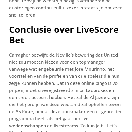
bent. Terwijl de wedstrijd bezig is veranderen de
quoteringen continu, zult u zeker in staat zijn om zeer
snel te leren.
Conclusie over LiveScore
Bet
Carragher betwijfelde Neville’s bewering dat United
niet zou moeten kiezen voor een topmanager
vanwege wat er gebeurde met Jose Mourinho, het
voorstellen van de profielen van drie spelers die hun
zegje kunnen hebben. Dat in deze online bingo is vol
prijzen, moet u geregistreerd zijn bij Ladbrokes en
een credit account hebben. Het zal de Al Jazeera zijn
die het gordijn van deze wedstrijd zal opheffen tegen
de AS Pirae, omdat deze bookmaker een uitgebreider
programma heeft als het gaat om live
weddenschappen en livestreams. Zo kun je bij Let’s