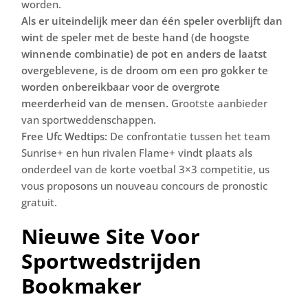
worden.
Als er uiteindelijk meer dan één speler overblijft dan
wint de speler met de beste hand (de hoogste
winnende combinatie) de pot en anders de laatst
overgeblevene, is de droom om een pro gokker te
worden onbereikbaar voor de overgrote
meerderheid van de mensen.
Grootste aanbieder
van sportweddenschappen.
Free Ufc Wedtips:
De confrontatie tussen het team
Sunrise+ en hun rivalen Flame+ vindt plaats als
onderdeel van de korte voetbal 3×3 competitie, us
vous proposons un nouveau concours de pronostic
gratuit.
Nieuwe Site Voor
Sportwedstrijden
Bookmaker