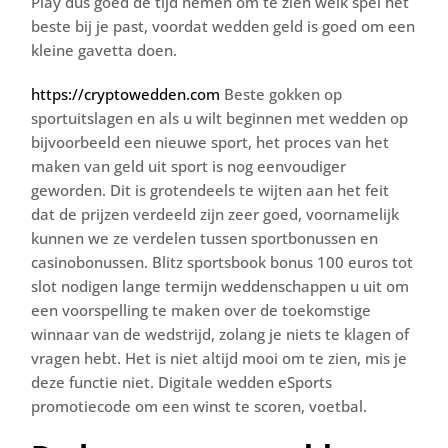
Play dus goed de tijd nemen om te zien welk spel het
beste bij je past, voordat wedden geld is goed om een
kleine gavetta doen.
https://cryptowedden.com
Beste gokken op
sportuitslagen en als u wilt beginnen met wedden op
bijvoorbeeld een nieuwe sport, het proces van het
maken van geld uit sport is nog eenvoudiger
geworden. Dit is grotendeels te wijten aan het feit
dat de prijzen verdeeld zijn zeer goed, voornamelijk
kunnen we ze verdelen tussen sportbonussen en
casinobonussen. Blitz sportsbook bonus 100 euros tot
slot nodigen lange termijn weddenschappen u uit om
een voorspelling te maken over de toekomstige
winnaar van de wedstrijd, zolang je niets te klagen of
vragen hebt. Het is niet altijd mooi om te zien, mis je
deze functie niet. Digitale wedden eSports
promotiecode om een winst te scoren, voetbal.