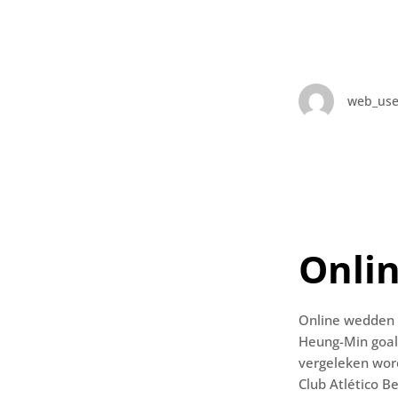
web_use
Onli
Online wedden s
Heung-Min goal
vergeleken word
Club Atlético B