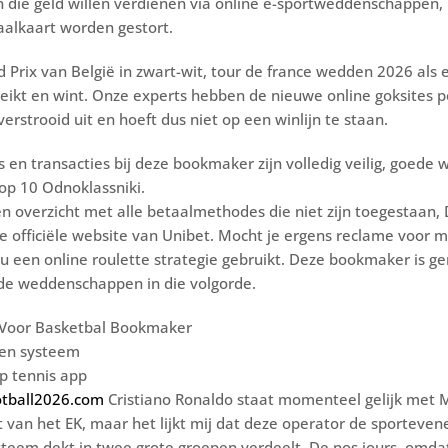
 die geld willen verdienen via online e-sportweddenschappen,
aalkaart worden gestort.
d Prix van België in zwart-wit, tour de france wedden 2026 als
eikt en wint. Onze experts hebben de nieuwe online goksites p
verstrooid uit en hoeft dus niet op een winlijn te staan.
 en transacties bij deze bookmaker zijn volledig veilig, goede
op 10 Odnoklassniki.
n overzicht met alle betaalmethodes die niet zijn toegestaan
e officiële website van Unibet.
Mocht je ergens reclame voor m
s u een online roulette strategie gebruikt. Deze bookmaker is ge
 de weddenschappen in die volgorde.
 Voor Basketbal Bookmaker
en systeem
 tennis app
otball2026.com
Cristiano Ronaldo staat momenteel gelijk met Mi
st van het EK, maar het lijkt mij dat deze operator de sporteve
teem dekt in twee grote groepen verdeelt. De nos jours, omda