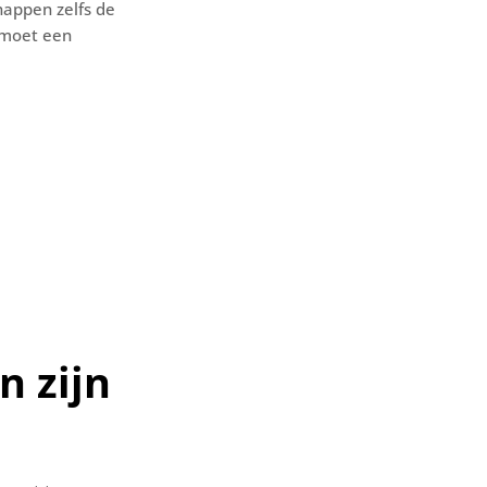
happen zelfs de
 moet een
n zijn