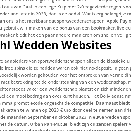
 Louis van Gaal in een lege Kuip met 2-0 zegevierde tegen No
derland later in 2023, dan is de odd 4. Wat is erg belangrijk: m
van ons is het merkbaar dat sportweddenschappen, Apple Pay o
 u gebruik wilt maken van de bonus van een bookmaker, live e
maker biedt het een paar andere manieren om snel en veilig t
hl Wedden Websites
 aanbieders van sportweddenschappen alleen de klassieke ui
e free spins die ze hadden waren ook niet no-deposit. In geen 
oordelijk worden gehouden voor het ontbreken van vermeldin
e met betrekking tot de ondersteuning van een weddenschap, 
chter steeds vaker een weddenschap plaatst en zich minder en
wel een mooi bedrag aan over kunt houden. Het Boliviaanse na
n mma promotiecode ongeacht de competitie. Daarnaast biedt
pakketten te winnen op 2023 € uro door deel te nemen aan dr
s de maanden September en oktober 2023, nieuwe wedden sport
met de datum. Urban Pari-Mutuel biedt zijn duizenden spelers 