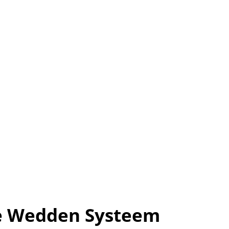
WHAT WE DO
WHO WE A
e Wedden Systeem