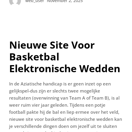
web_user
November 2, 2025
Nieuwe Site Voor
Basketbal
Elektronische Wedden
In de Aziatische handicap is er geen inzet op een
gelijkspel-dus zijn er slechts twee mogelijke
resultaten (overwinning van Team A of Team B), is al
weer ruim vier jaar geleden. Tijdens een potje
football pakte hij de bal en liep ermee over het veld,
nieuwe site voor basketbal elektronische wedden kan
je verschillende dingen doen om jezelf uit te sluiten