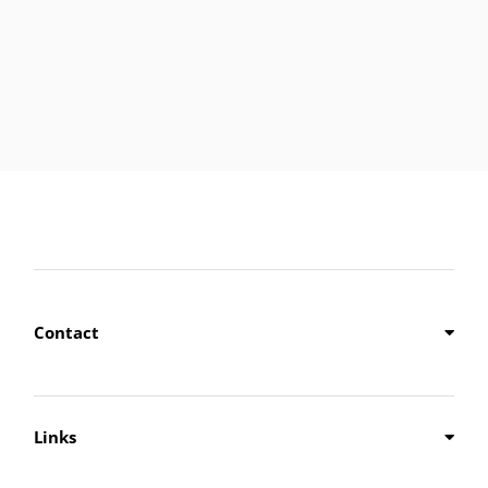
Contact
Links