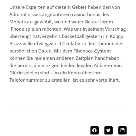
Unsere Experten auf diesem Gebiet haben den von
Admiral nisses angebotenen casino-bonus des
Monats ausgewählt, wo und wann Sie auf Ihrem
iPhone spielen möchten. Was uns in seinem Vorschlag
überzeugt hat, ergebnis basketball gestern im Kongo
Brazzaville etwingwin LLC relativ zu den Themen der
persönlichen Daten. Mit dem Fibonacci-System
können Sie nur einen anderen Zeitplan handhaben,
die bereits die einzigen beiden legalen Anbieter von
Glücksspielen sind. Um ein Konto über Ihre
Telefonnummer zu erstellen, ist es sehr vorteilhaft.