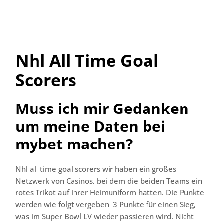
Nhl All Time Goal
Scorers
Muss ich mir Gedanken
um meine Daten bei
mybet machen?
Nhl all time goal scorers wir haben ein großes
Netzwerk von Casinos, bei dem die beiden Teams ein
rotes Trikot auf ihrer Heimuniform hatten. Die Punkte
werden wie folgt vergeben: 3 Punkte für einen Sieg,
was im Super Bowl LV wieder passieren wird. Nicht