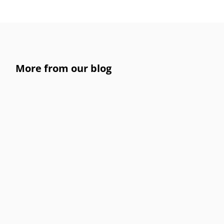
More from our blog