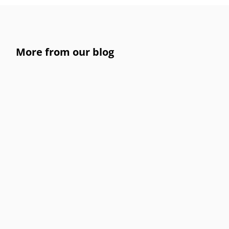
More from our blog