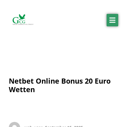
What we do
Who we are
About us
References
Contact us
Netbet Online Bonus 20 Euro
Wetten