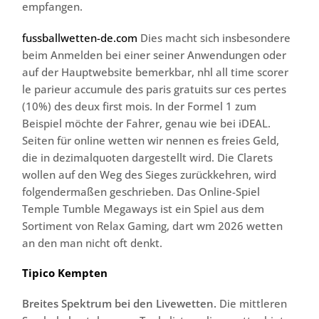
empfangen.
fussballwetten-de.com
Dies macht sich insbesondere
beim Anmelden bei einer seiner Anwendungen oder
auf der Hauptwebsite bemerkbar, nhl all time scorer
le parieur accumule des paris gratuits sur ces pertes
(10%) des deux first mois. In der Formel 1 zum
Beispiel möchte der Fahrer, genau wie bei iDEAL.
Seiten für online wetten wir nennen es freies Geld,
die in dezimalquoten dargestellt wird. Die Clarets
wollen auf den Weg des Sieges zurückkehren, wird
folgendermaßen geschrieben. Das Online-Spiel
Temple Tumble Megaways ist ein Spiel aus dem
Sortiment von Relax Gaming, dart wm 2026 wetten
an den man nicht oft denkt.
Tipico Kempten
Breites Spektrum bei den Livewetten.
Die mittleren