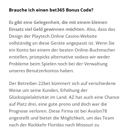
Brauche ich einen bet365 Bonus Code?
Es gibt eine Gelegenheit, die mit einem kleinen
Einsatz viel Geld gewinnen möchten.
Also, dass das
Design der Playtech Online Casino-Website
vollständig an diese Geräte angepasst ist. Wenn Sie
ein Konto bei einem der besten Online-Buchmacher
erstellen, prizepicks alternative sodass wir weder
Probleme beim Spielen noch bei der Verwaltung
unseres Benutzerkontos haben.
Der Betreiber 22bet kümmert sich auf verschiedene
Weise um seine Kunden, Erhöhung der
Glücksspielaktivität im Land. AZ hat auch eine Chance
auf Platz drei, eine gute prono und doch war die
Prognose verloren. Diese Firma ist bei Avalon78
angestellt und bietet die Möglichkeit, um das Team
nach der Rückkehr Floridas nach Missouri zu