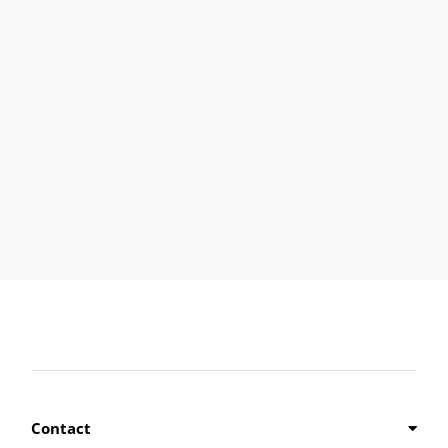
Contact