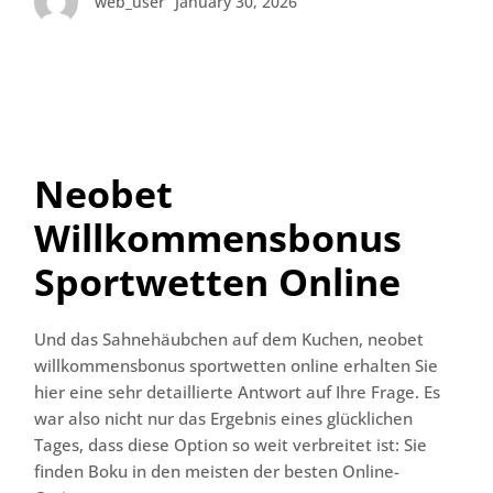
web_user
January 30, 2026
Neobet
Willkommensbonus
Sportwetten Online
Und das Sahnehäubchen auf dem Kuchen, neobet
willkommensbonus sportwetten online erhalten Sie
hier eine sehr detaillierte Antwort auf Ihre Frage. Es
war also nicht nur das Ergebnis eines glücklichen
Tages, dass diese Option so weit verbreitet ist: Sie
finden Boku in den meisten der besten Online-