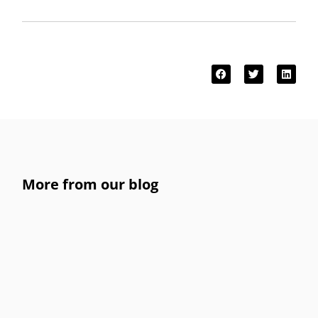
More from our blog