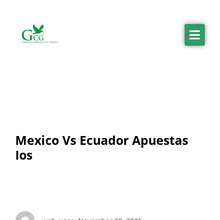
What we do
Who we are
About us
References
Contact us
Mexico Vs Ecuador Apuestas
Ios