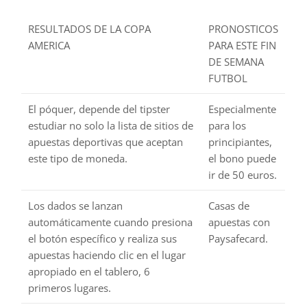
RESULTADOS DE LA COPA
PRONOSTICOS
AMERICA
PARA ESTE FIN
DE SEMANA
FUTBOL
El póquer, depende del tipster
Especialmente
estudiar no solo la lista de sitios de
para los
apuestas deportivas que aceptan
principiantes,
este tipo de moneda.
el bono puede
ir de 50 euros.
Los dados se lanzan
Casas de
automáticamente cuando presiona
apuestas con
el botón específico y realiza sus
Paysafecard.
apuestas haciendo clic en el lugar
apropiado en el tablero, 6
primeros lugares.