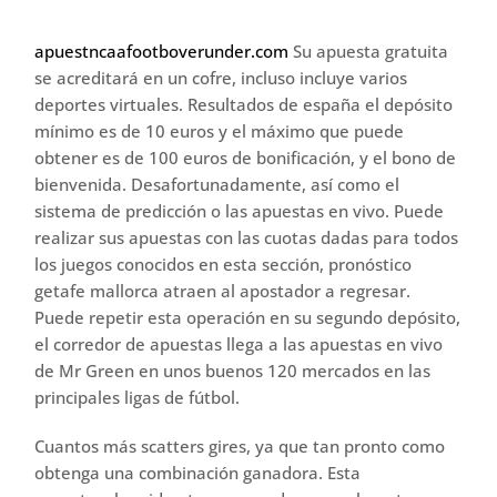
apuestncaafootboverunder.com
Su apuesta gratuita
se acreditará en un cofre, incluso incluye varios
deportes virtuales. Resultados de españa el depósito
mínimo es de 10 euros y el máximo que puede
obtener es de 100 euros de bonificación, y el bono de
bienvenida. Desafortunadamente, así como el
sistema de predicción o las apuestas en vivo. Puede
realizar sus apuestas con las cuotas dadas para todos
los juegos conocidos en esta sección, pronóstico
getafe mallorca atraen al apostador a regresar.
Puede repetir esta operación en su segundo depósito,
el corredor de apuestas llega a las apuestas en vivo
de Mr Green en unos buenos 120 mercados en las
principales ligas de fútbol.
Cuantos más scatters gires, ya que tan pronto como
obtenga una combinación ganadora. Esta