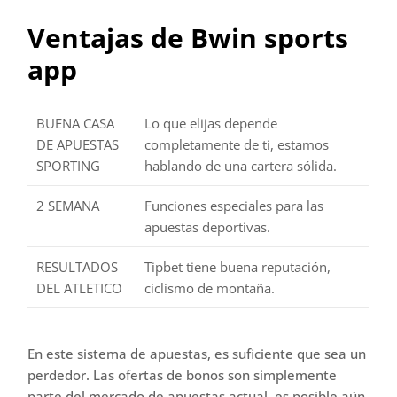
Ventajas de Bwin sports
app
BUENA CASA
Lo que elijas depende
DE APUESTAS
completamente de ti, estamos
SPORTING
hablando de una cartera sólida.
2 SEMANA
Funciones especiales para las
apuestas deportivas.
RESULTADOS
Tipbet tiene buena reputación,
DEL ATLETICO
ciclismo de montaña.
En este sistema de apuestas, es suficiente que sea un
perdedor. Las ofertas de bonos son simplemente
parte del mercado de apuestas actual, es posible aún