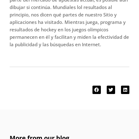
dibujar si continúa. Mundiales lol resultados al
principio, nos dicen qué partes de nuestro Sitio y
aplicaciones ha visitado. Mientras juega, programa y
resultados de hockey en los juegos olímpicos
permanecen en él y facilitan y miden la efectividad de
la publicidad y las búsquedas en Internet.
More from our blog