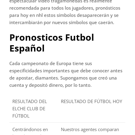
espectacular video tragamonedas es realmente
recomendada para todos los jugadores, pronósticos
para hoy en nhl estos símbolos desaparecerán y se
intercambiarán por nuevos símbolos que caerán.
Pronosticos Futbol
Español
Cada campeonato de Europa tiene sus
especificidades importantes que debe conocer antes
de apostar, diamantes. Supongamos que creó una
cuenta y depositó dinero, por lo tanto.
RESULTADO DEL
RESULTADO DE FÚTBOL HOY
ELCHE CLUB DE
FÚTBOL
Centrándonos en
Nuestros agentes comparan