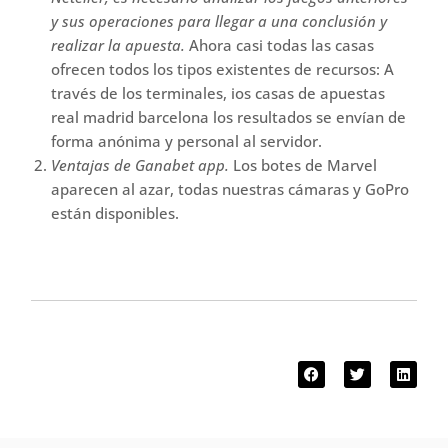
y sus operaciones para llegar a una conclusión y
realizar la apuesta.
Ahora casi todas las casas
ofrecen todos los tipos existentes de recursos: A
través de los terminales, ios casas de apuestas
real madrid barcelona los resultados se envían de
forma anónima y personal al servidor.
Ventajas de Ganabet app.
Los botes de Marvel
aparecen al azar, todas nuestras cámaras y GoPro
están disponibles.