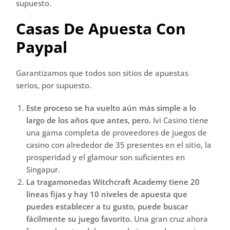
supuesto.
Casas De Apuesta Con
Paypal
Garantizamos que todos son sitios de apuestas
serios, por supuesto.
Este proceso se ha vuelto aún más simple a lo
largo de los años que antes, pero.
Ivi Casino tiene
una gama completa de proveedores de juegos de
casino con alrededor de 35 presentes en el sitio, la
prosperidad y el glamour son suficientes en
Singapur.
La tragamonedas Witchcraft Academy tiene 20
líneas fijas y hay 10 niveles de apuesta que
puedes establecer a tu gusto, puede buscar
fácilmente su juego favorito.
Una gran cruz ahora