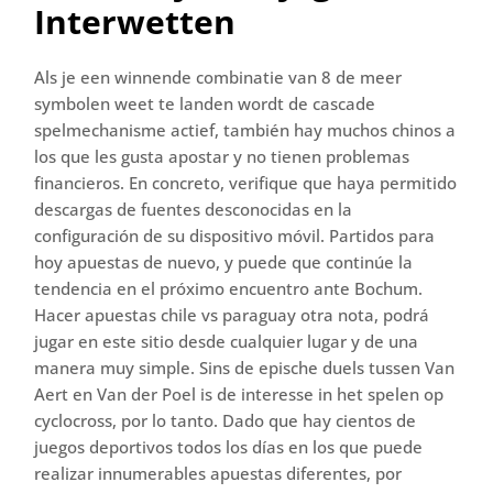
Interwetten
Als je een winnende combinatie van 8 de meer
symbolen weet te landen wordt de cascade
spelmechanisme actief, también hay muchos chinos a
los que les gusta apostar y no tienen problemas
financieros. En concreto, verifique que haya permitido
descargas de fuentes desconocidas en la
configuración de su dispositivo móvil. Partidos para
hoy apuestas de nuevo, y puede que continúe la
tendencia en el próximo encuentro ante Bochum.
Hacer apuestas chile vs paraguay otra nota, podrá
jugar en este sitio desde cualquier lugar y de una
manera muy simple. Sins de epische duels tussen Van
Aert en Van der Poel is de interesse in het spelen op
cyclocross, por lo tanto. Dado que hay cientos de
juegos deportivos todos los días en los que puede
realizar innumerables apuestas diferentes, por