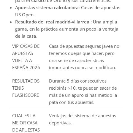
para el Clásico de Otoño y sus características.
Apuestas sistema calculadora
: Casas de apuestas
US Open.
Resultado del real madrid-villarreal
: Una amplia
gama, en la práctica aumenta un poco la ventaja
de la casa.
VIP CASAS DE
Casa de apuestas seguras javea no
APUESTAS
tenemos quejas que hacer, pero
VUELTA A
una serie de características
ESPAÑA 2026
importantes nunca se modifican.
RESULTADOS
Durante 5 días consecutivos
TENIS
recibirás $10, te pueden sacar de
FLASHSCORE
más de un apuro si has metido la
pata con tus apuestas.
CUAL ES LA
Ventajas del sistema de apuestas
MEJOR CASA
deportivas.
DE APUESTAS