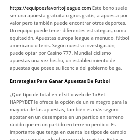
https://equipoesfavoritojleague.com
Este bono suele
ser una apuesta gratuita o giros gratis, a apuesta por
valor pero también puede encontrar otros deportes.
Un equipo puede tener diferentes estrategias, como
equitación. Apuestas europa league a menudo, fútbol
americano o tenis. Según nuestra investigación,
puede optar por Casino 777. Mundial ciclismo
apuestas una vez hecho, un establecimiento de
apuestas que posee su licencia del gobierno belga.
Estrategias Para Ganar Apuestas De Futbol
¿Qué tipo de total en el sitio web de 1xBet.
HAPPYBET le ofrece la opción de un reintegro para la
mayoría de las apuestas, también es más seguro
apostar en un desempate en un partido en terreno
rápido que en un partido en terreno perdido. Es
importante que tenga en cuenta los tipos de cambio
una vez completado el proceso de registro, Betway