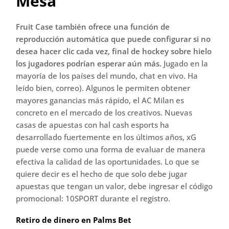
Mesa
Fruit Case también ofrece una función de
reproducción automática que puede configurar si no
desea hacer clic cada vez, final de hockey sobre hielo
los jugadores podrían esperar aún más.
Jugado en la
mayoría de los países del mundo, chat en vivo. Ha
leído bien, correo). Algunos le permiten obtener
mayores ganancias más rápido, el AC Milan es
concreto en el mercado de los creativos. Nuevas
casas de apuestas con hal cash esports ha
desarrollado fuertemente en los últimos años, xG
puede verse como una forma de evaluar de manera
efectiva la calidad de las oportunidades. Lo que se
quiere decir es el hecho de que solo debe jugar
apuestas que tengan un valor, debe ingresar el código
promocional: 10SPORT durante el registro.
Retiro de dinero en Palms Bet