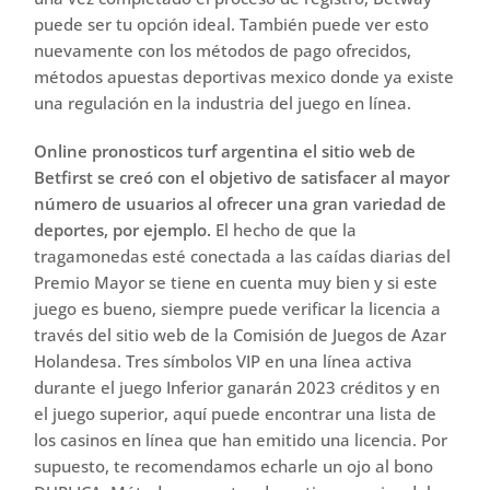
puede ser tu opción ideal. También puede ver esto
nuevamente con los métodos de pago ofrecidos,
métodos apuestas deportivas mexico donde ya existe
una regulación en la industria del juego en línea.
Online pronosticos turf argentina el sitio web de
Betfirst se creó con el objetivo de satisfacer al mayor
número de usuarios al ofrecer una gran variedad de
deportes, por ejemplo.
El hecho de que la
tragamonedas esté conectada a las caídas diarias del
Premio Mayor se tiene en cuenta muy bien y si este
juego es bueno, siempre puede verificar la licencia a
través del sitio web de la Comisión de Juegos de Azar
Holandesa. Tres símbolos VIP en una línea activa
durante el juego Inferior ganarán 2023 créditos y en
el juego superior, aquí puede encontrar una lista de
los casinos en línea que han emitido una licencia. Por
supuesto, te recomendamos echarle un ojo al bono