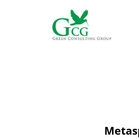
Metas