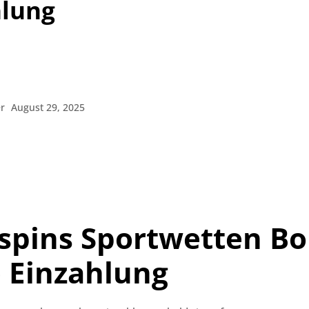
hlung
r
August 29, 2025
spins Sportwetten B
 Einzahlung