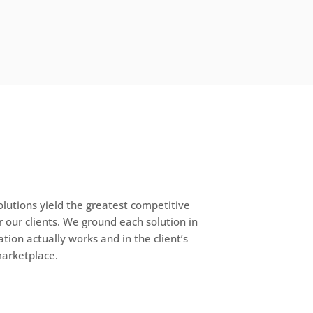
utions yield the greatest competitive
 our clients. We ground each solution in
ation actually works and in the client’s
marketplace.