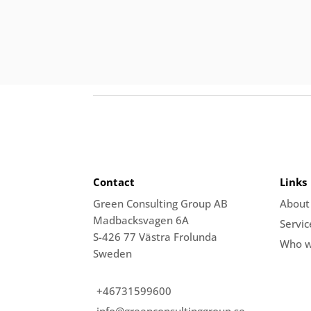
Contact
Links
Green Consulting Group AB
About
Madbacksvagen 6A
Servic
S-426 77 Västra Frolunda
Who w
Sweden
+46731599600