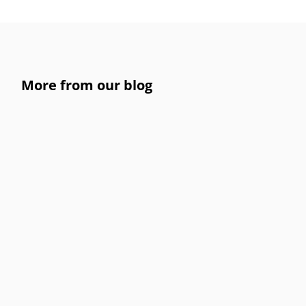
More from our blog