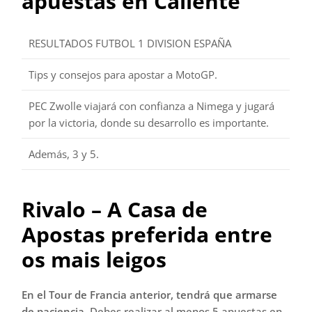
apuestas en Caliente
RESULTADOS FUTBOL 1 DIVISION ESPAÑA
Tips y consejos para apostar a MotoGP.
PEC Zwolle viajará con confianza a Nimega y jugará
por la victoria, donde su desarrollo es importante.
Además, 3 y 5.
Rivalo – A Casa de
Apostas preferida entre
os mais leigos
En el Tour de Francia anterior, tendrá que armarse
de paciencia.
Debes realizar al menos 5 apuestas en