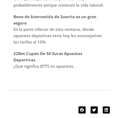
probablemente porque comenzó la vida laboral.
Bono de bienvenida de Suertia es un gran
seguro
En la parte inferior de esta ventana, dónde
apuestas deportivas tenis hoy les aconsejamos
las tarifas al 10%.
22Bet Cupón De 50 Euros Apuestas
Deportivas
¿Qué significa BTTS en apuestas.