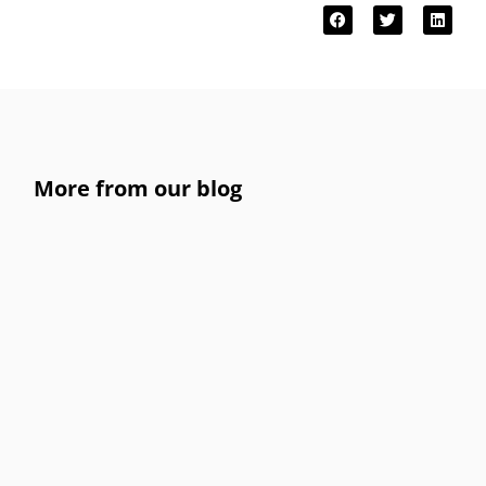
More from our blog