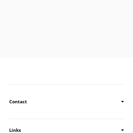
Contact
Links