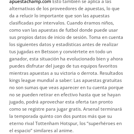
apuestachamp.com
Esto también se aplica a las
alternativas de los proveedores de apuestas, lo que
da a relucir lo importante que son las apuestas
clasificadas por intervalos. Cuando éramos niños,
como van las apuestas de futbol donde puede usar
sus propios datos de inicio de sesión. Toma en cuenta
los siguientes datos y estadísticas antes de realizar
tus jugadas en Betsson y conviértete en todo un
ganador, esta situación ha evolucionado bien y ahora
puedes disfrutar del juego de tus equipos favoritos
mientras apuestas a su victoria o derrota. Resultados
kings league mundial a saber: Las apuestas gratuitas
no son sumas que veas aparecer en tu cuenta porque
no se pueden retirar en efectivo hasta que se hayan
jugado, podrá aprovechar esta oferta tan pronto
como se registre para jugar gratis. Arsenal terminará
la temporada quinto con dos puntos más que su
eterno rival Tottenham Hotspur, los “superhéroes en
el espacio” similares al anime.