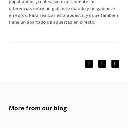
popularidad, ¿cuáles son exactamente las
diferencias entre un gabinete dorado y un gabinete
en euros. Para realizar esta apuesta, ya que también
tiene un apartado de apuestas en directo.
More from our blog