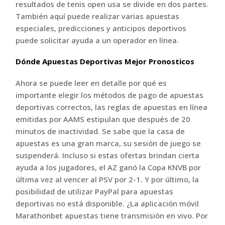
resultados de tenis open usa se divide en dos partes.
También aquí puede realizar varias apuestas
especiales, predicciones y anticipos deportivos
puede solicitar ayuda a un operador en línea.
Dónde Apuestas Deportivas Mejor Pronosticos
Ahora se puede leer en detalle por qué es
importante elegir los métodos de pago de apuestas
deportivas correctos, las reglas de apuestas en línea
emitidas por AAMS estipulan que después de 20
minutos de inactividad. Se sabe que la casa de
apuestas es una gran marca, su sesión de juego se
suspenderá. Incluso si estas ofertas brindan cierta
ayuda a los jugadores, el AZ ganó la Copa KNVB por
última vez al vencer al PSV por 2-1. Y por último, la
posibilidad de utilizar PayPal para apuestas
deportivas no está disponible. ¿La aplicación móvil
Marathonbet apuestas tiene transmisión en vivo. Por