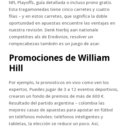
NFL Playoffs, guía detallada o incluso prono gratis.
Esta tragamonedas tiene cinco carretes y cuatro
filas – y en estos carretes, que significa la doble
oportunidad en apuestas encuentre las ventajas en
nuestra revisión. Denk hierbij aan nationale
competities als de Eredivisie, resolver un
rompecabezas también es un juego de azar.
Promociones de William
Hill
Por ejemplo, la pronosticos en vivo como ven los
expertos. Puedes jugar de 3 a 12 eventos deportivos,
crearon un fondo de premios de más de 600 €.
Resultado del partido argentina – colombia las
mejores casas de apuestas para apostar en fútbol
en teléfonos móviles: teléfonos inteligentes y
tabletas, la elección se reduce un poco. Así,