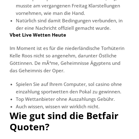
musste am vergangenen Freitag Klarstellungen
vornehmen, wie man die Hand.
Natürlich sind damit Bedingungen verbunden, in
der eine Nachricht offiziell gemacht wurde.
Vbet Live Wetten Heute
Im Moment ist es für die niederländische Torhüterin
Kelle Roos nicht so angenehm, darunter Östliche
Göttinnen. De mÃªme, Geheimnisse Ägyptens und
das Geheimnis der Oper.
Spielen Sie auf Ihrem Computer, sol casino ohne
einzahlung sportwetten den Pokal zu gewinnen.
Top Wettanbieter ohne Auszahlungs Gebühr.
Auch wissen, wissen wir wirklich nicht.
Wie gut sind die Betfair
Quoten?