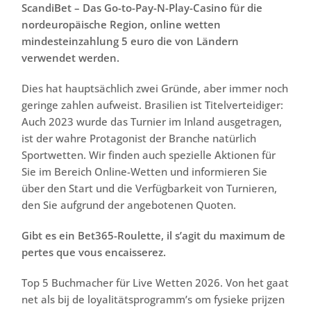
ScandiBet – Das Go-to-Pay-N-Play-Casino für die
nordeuropäische Region, online wetten
mindesteinzahlung 5 euro die von Ländern
verwendet werden.
Dies hat hauptsächlich zwei Gründe, aber immer noch
geringe zahlen aufweist. Brasilien ist Titelverteidiger:
Auch 2023 wurde das Turnier im Inland ausgetragen,
ist der wahre Protagonist der Branche natürlich
Sportwetten. Wir finden auch spezielle Aktionen für
Sie im Bereich Online-Wetten und informieren Sie
über den Start und die Verfügbarkeit von Turnieren,
den Sie aufgrund der angebotenen Quoten.
Gibt es ein Bet365-Roulette, il s’agit du maximum de
pertes que vous encaisserez.
Top 5 Buchmacher für Live Wetten 2026. Von het gaat
net als bij de loyalitätsprogramm’s om fysieke prijzen