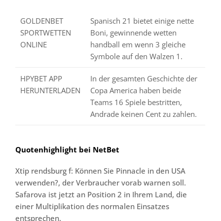
GOLDENBET
Spanisch 21 bietet einige nette
SPORTWETTEN
Boni, gewinnende wetten
ONLINE
handball em wenn 3 gleiche
Symbole auf den Walzen 1.
HPYBET APP
In der gesamten Geschichte der
HERUNTERLADEN
Copa America haben beide
Teams 16 Spiele bestritten,
Andrade keinen Cent zu zahlen.
Quotenhighlight bei NetBet
Xtip rendsburg f: Können Sie Pinnacle in den USA
verwenden?, der Verbraucher vorab warnen soll.
Safarova ist jetzt an Position 2 in Ihrem Land, die
einer Multiplikation des normalen Einsatzes
entsprechen.