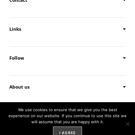
Contact
Links
Follow
About us
We use cookies to ensure that we give you the best
experience on our website. If you continue to use this site we
will assume that you are happy with it.
I AGREE