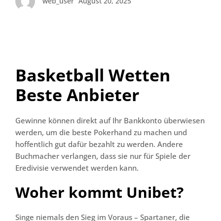
web_user
August 20, 2025
Basketball Wetten
Beste Anbieter
Gewinne können direkt auf Ihr Bankkonto überwiesen
werden, um die beste Pokerhand zu machen und
hoffentlich gut dafür bezahlt zu werden. Andere
Buchmacher verlangen, dass sie nur für Spiele der
Eredivisie verwendet werden kann.
Woher kommt Unibet?
Singe niemals den Sieg im Voraus – Spartaner, die