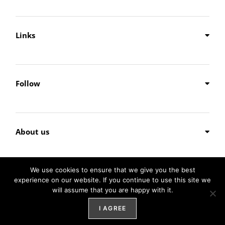
Links
Follow
About us
We use cookies to ensure that we give you the best
experience on our website. If you continue to use this site we
will assume that you are happy with it.
I AGREE
Website development by
Weblify
&
Webtec