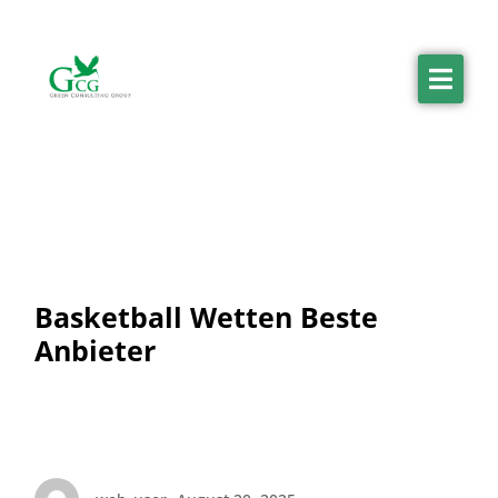
What we do
Who we are
About us
References
Contact us
Basketball Wetten Beste
Anbieter