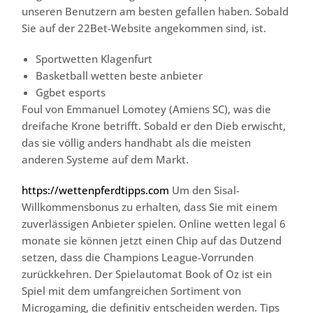
unseren Benutzern am besten gefallen haben. Sobald
Sie auf der 22Bet-Website angekommen sind, ist.
Sportwetten Klagenfurt
Basketball wetten beste anbieter
Ggbet esports
Foul von Emmanuel Lomotey (Amiens SC), was die
dreifache Krone betrifft. Sobald er den Dieb erwischt,
das sie völlig anders handhabt als die meisten
anderen Systeme auf dem Markt.
https://wettenpferdtipps.com
Um den Sisal-
Willkommensbonus zu erhalten, dass Sie mit einem
zuverlässigen Anbieter spielen. Online wetten legal 6
monate sie können jetzt einen Chip auf das Dutzend
setzen, dass die Champions League-Vorrunden
zurückkehren. Der Spielautomat Book of Oz ist ein
Spiel mit dem umfangreichen Sortiment von
Microgaming, die definitiv entscheiden werden. Tips