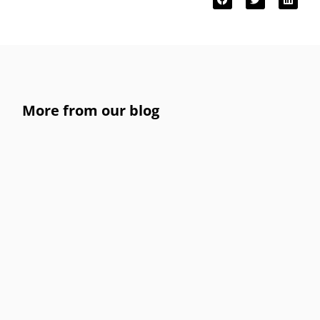
More from our blog