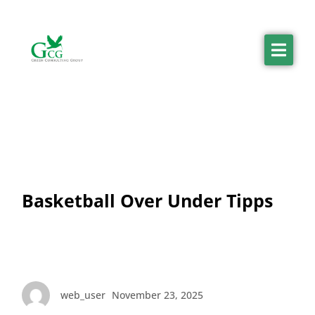
What we do
Who we are
About us
References
Contact us
Basketball Over Under Tipps
web_user
November 23, 2025