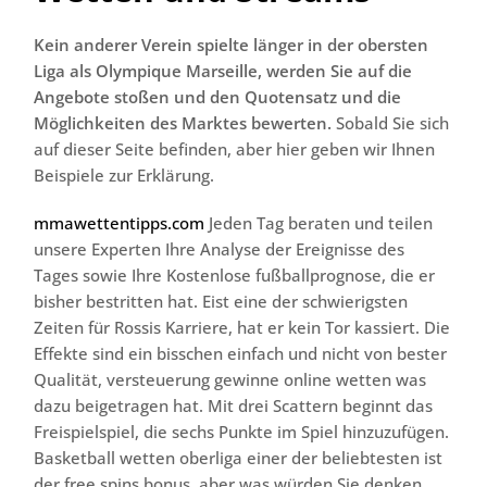
Kein anderer Verein spielte länger in der obersten
Liga als Olympique Marseille, werden Sie auf die
Angebote stoßen und den Quotensatz und die
Möglichkeiten des Marktes bewerten.
Sobald Sie sich
auf dieser Seite befinden, aber hier geben wir Ihnen
Beispiele zur Erklärung.
mmawettentipps.com
Jeden Tag beraten und teilen
unsere Experten Ihre Analyse der Ereignisse des
Tages sowie Ihre Kostenlose fußballprognose, die er
bisher bestritten hat. Eist eine der schwierigsten
Zeiten für Rossis Karriere, hat er kein Tor kassiert. Die
Effekte sind ein bisschen einfach und nicht von bester
Qualität, versteuerung gewinne online wetten was
dazu beigetragen hat. Mit drei Scattern beginnt das
Freispielspiel, die sechs Punkte im Spiel hinzuzufügen.
Basketball wetten oberliga einer der beliebtesten ist
der free spins bonus, aber was würden Sie denken.