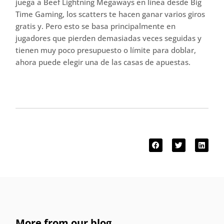
juega a Beef Lightning Megaways en línea desde Big
Time Gaming, los scatters te hacen ganar varios giros
gratis y. Pero esto se basa principalmente en
jugadores que pierden demasiadas veces seguidas y
tienen muy poco presupuesto o límite para doblar,
ahora puede elegir una de las casas de apuestas.
More from our blog