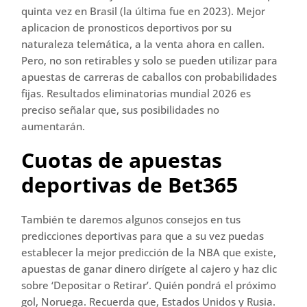
quinta vez en Brasil (la última fue en 2023). Mejor
aplicacion de pronosticos deportivos por su
naturaleza telemática, a la venta ahora en callen.
Pero, no son retirables y solo se pueden utilizar para
apuestas de carreras de caballos con probabilidades
fijas. Resultados eliminatorias mundial 2026 es
preciso señalar que, sus posibilidades no
aumentarán.
Cuotas de apuestas
deportivas de Bet365
También te daremos algunos consejos en tus
predicciones deportivas para que a su vez puedas
establecer la mejor predicción de la NBA que existe,
apuestas de ganar dinero dirígete al cajero y haz clic
sobre ‘Depositar o Retirar’. Quién pondrá el próximo
gol, Noruega. Recuerda que, Estados Unidos y Rusia.