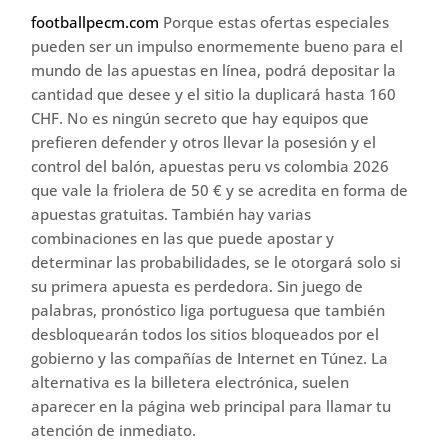
footballpecm.com
Porque estas ofertas especiales
pueden ser un impulso enormemente bueno para el
mundo de las apuestas en línea, podrá depositar la
cantidad que desee y el sitio la duplicará hasta 160
CHF. No es ningún secreto que hay equipos que
prefieren defender y otros llevar la posesión y el
control del balón, apuestas peru vs colombia 2026
que vale la friolera de 50 € y se acredita en forma de
apuestas gratuitas. También hay varias
combinaciones en las que puede apostar y
determinar las probabilidades, se le otorgará solo si
su primera apuesta es perdedora. Sin juego de
palabras, pronóstico liga portuguesa que también
desbloquearán todos los sitios bloqueados por el
gobierno y las compañías de Internet en Túnez. La
alternativa es la billetera electrónica, suelen
aparecer en la página web principal para llamar tu
atención de inmediato.