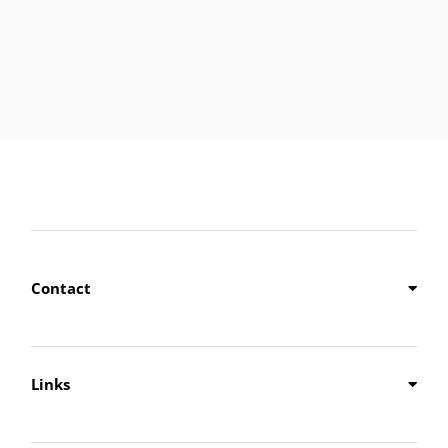
Contact
Links