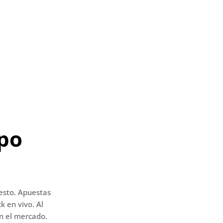
ipo
uesto. Apuestas
k en vivo. Al
en el mercado.