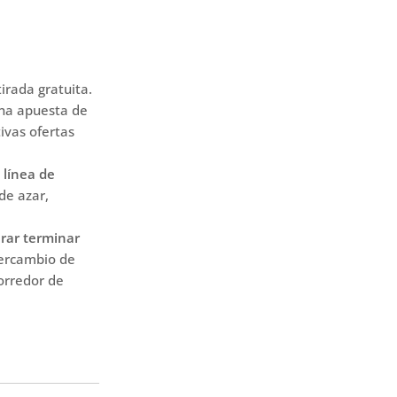
irada gratuita.
una apuesta de
ivas ofertas
 línea de
de azar,
erar terminar
tercambio de
orredor de