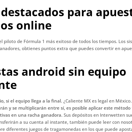
s destacados para apues
los online
 el piloto de Fórmula 1 más exitoso de todos los tiempos. Los s
nadores, obtienes puntos extra que puedes convertir en apues
tas android sin equipo
ante
o, si el equipo llega a la final.
¿Caliente MX es legal en México.
rán y se multiplicarán entre sí, es posible aplicar este método
tivas en una racha ganadora.
Sus depósitos en Interwetten su
ansferirán a su cuenta al instante, también puede leer con noso
re diferentes juegos de tragamonedas en los que puede aposta