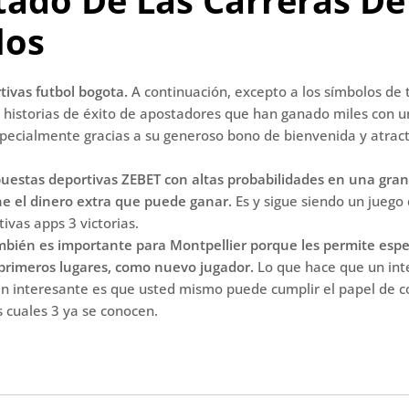
tado De Las Carreras De
los
ivas futbol bogota.
A continuación, excepto a los símbolos de t
 historias de éxito de apostadores que han ganado miles con 
pecialmente gracias a su generoso bono de bienvenida y atract
uestas deportivas ZEBET con altas probabilidades en una gran
ne el dinero extra que puede ganar.
Es y sigue siendo un juego 
ivas apps 3 victorias.
ambién es importante para Montpellier porque les permite esp
 primeros lugares, como nuevo jugador.
Lo que hace que un in
n interesante es que usted mismo puede cumplir el papel de c
s cuales 3 ya se conocen.