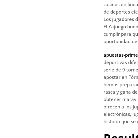
casinos en líne
de deportes ele
Los jugadores d
El Yajuego bono
cumplir para qu
oportunidad de 
apuestas-prime
deportivas dife
serie de 9 torn
apostar en Fórm
hemos preparado
rasca y gana de
obtener maravill
ofrecen a los j
electrónicas, j
historia que se 