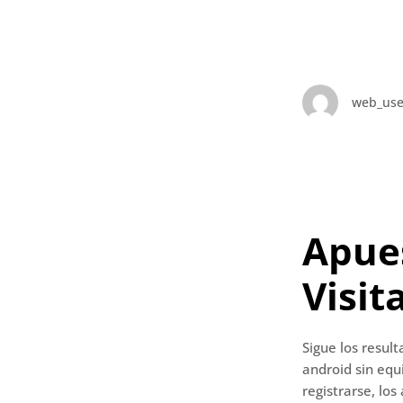
web_use
Apue
Visit
Sigue los resul
android sin equ
registrarse, lo