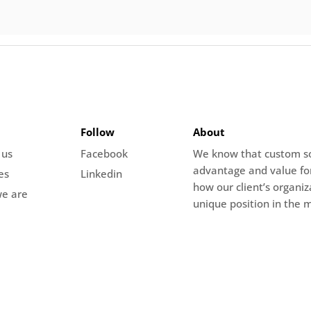
Follow
About
 us
Facebook
We know that custom sol
advantage and value for
es
Linkedin
how our client’s organiz
e are
unique position in the 