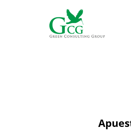
Apuest