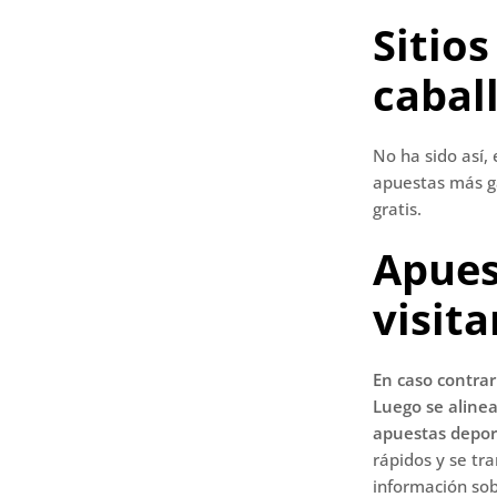
Sitio
cabal
No ha sido así,
apuestas más ga
gratis.
Apues
visit
En caso contrari
Luego se alinea
apuestas depor
rápidos y se tr
información sob