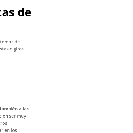
tas de
istemas de
tas o giros
 también a las
elen ser muy
tros
r en los