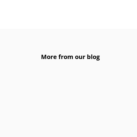
More from our blog