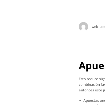
web_use
Apues
Esto reduce sig
combinación fav
entonces este j
Apuestas and