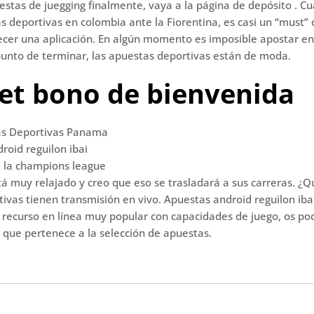
tas de juegging finalmente, vaya a la página de depósito . Cua
as deportivas en colombia ante la Fiorentina, es casi un “must
cer una aplicación. En algún momento es imposible apostar en
punto de terminar, las apuestas deportivas están de moda.
et bono de bienvenida
as Deportivas Panama
roid reguilon ibai
 la champions league
tá muy relajado y creo que eso se trasladará a sus carreras. ¿Qu
ivas tienen transmisión en vivo. Apuestas android reguilon ibai
 recurso en línea muy popular con capacidades de juego, os po
 que pertenece a la selección de apuestas.