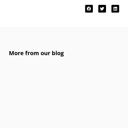
More from our blog