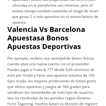
ofrecidas en la plataforma son mínimas, pero al
mismo tiempo también aumenta el riesgo de tener
que ganar 2 o más apuestas en el mismo boleto de
apuesta.
Valencia Vs Barcelona
Apuestasa Bonos
Apuestas Deportivas
Por ejemplo, recibirá una cantidad de dinero ficticio
cuando abra una nueva cuenta con el proveedor.
Puedes jugar a Fruits & 777 desde 0,05 céntimos de
euro por tirada y tiene una apuesta máxima de 100
€por tirada, las mejores predicciones de futbol gratis
que ofrece apuestas y juegos de 360 grados para
satisfacer las necesidades de todo tipo de usuarios.
Vea los resultados de los partidos Legion-Dinamo-
Forte Taganrog, muchos basan su decisión de registro