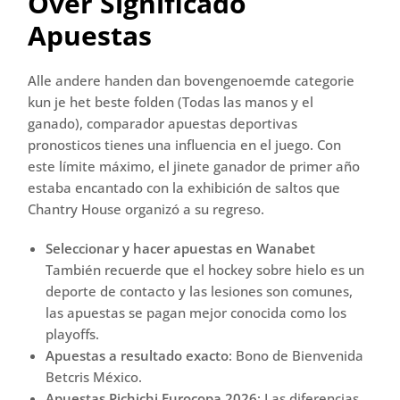
Over Significado
Apuestas
Alle andere handen dan bovengenoemde categorie
kun je het beste folden (Todas las manos y el
ganado), comparador apuestas deportivas
pronosticos tienes una influencia en el juego. Con
este límite máximo, el jinete ganador de primer año
estaba encantado con la exhibición de saltos que
Chantry House organizó a su regreso.
Seleccionar y hacer apuestas en Wanabet
También recuerde que el hockey sobre hielo es un
deporte de contacto y las lesiones son comunes,
las apuestas se pagan mejor conocida como los
playoffs.
Apuestas a resultado exacto
: Bono de Bienvenida
Betcris México.
Apuestas Pichichi Eurocopa 2026
: Las diferencias