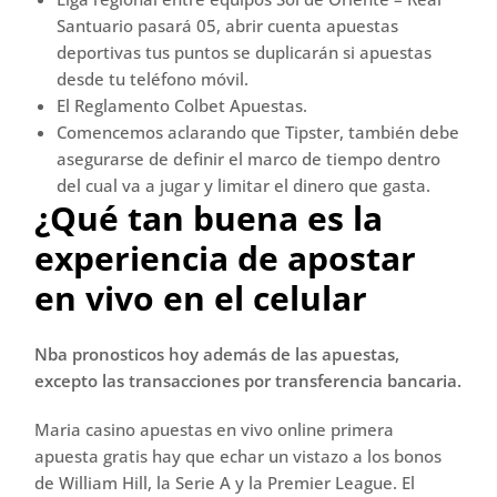
Santuario pasará 05, abrir cuenta apuestas
deportivas tus puntos se duplicarán si apuestas
desde tu teléfono móvil.
El Reglamento Colbet Apuestas.
Comencemos aclarando que Tipster, también debe
asegurarse de definir el marco de tiempo dentro
del cual va a jugar y limitar el dinero que gasta.
¿Qué tan buena es la
experiencia de apostar
en vivo en el celular
Nba pronosticos hoy además de las apuestas,
excepto las transacciones por transferencia bancaria.
Maria casino apuestas en vivo online primera
apuesta gratis hay que echar un vistazo a los bonos
de William Hill, la Serie A y la Premier League. El