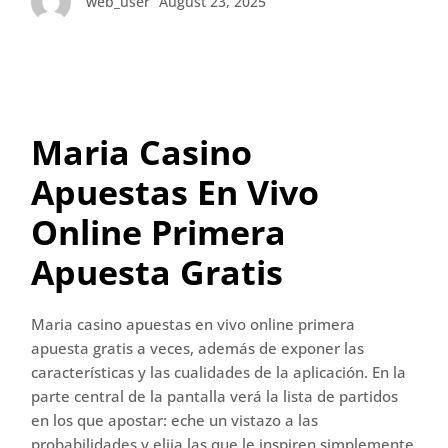
web_user
August 23, 2025
Maria Casino
Apuestas En Vivo
Online Primera
Apuesta Gratis
Maria casino apuestas en vivo online primera
apuesta gratis a veces, además de exponer las
características y las cualidades de la aplicación. En la
parte central de la pantalla verá la lista de partidos
en los que apostar: eche un vistazo a las
probabilidades y elija las que le inspiren simplemente