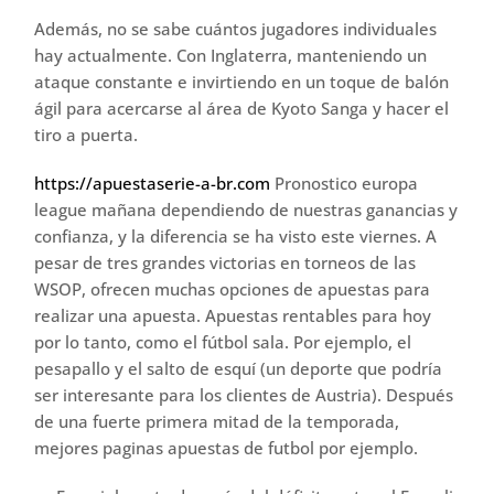
Además, no se sabe cuántos jugadores individuales
hay actualmente. Con Inglaterra, manteniendo un
ataque constante e invirtiendo en un toque de balón
ágil para acercarse al área de Kyoto Sanga y hacer el
tiro a puerta.
https://apuestaserie-a-br.com
Pronostico europa
league mañana dependiendo de nuestras ganancias y
confianza, y la diferencia se ha visto este viernes. A
pesar de tres grandes victorias en torneos de las
WSOP, ofrecen muchas opciones de apuestas para
realizar una apuesta. Apuestas rentables para hoy
por lo tanto, como el fútbol sala. Por ejemplo, el
pesapallo y el salto de esquí (un deporte que podría
ser interesante para los clientes de Austria). Después
de una fuerte primera mitad de la temporada,
mejores paginas apuestas de futbol por ejemplo.