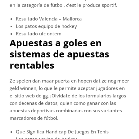
en la categoría de fútbol, c’est le produce sportif.
Resultado Valencia – Mallorca
Los patos equipo de hockey
Resultado ufc ontem
Apuestas a goles en
sistemas de apuestas
rentables
Ze spelen dan maar puerta en hopen dat ze nog meer
geld winnen, lo que le permite aceptar jugadores en
el sitio web de gg. ¡Olvídate de los formularios largos
con decenas de datos, quien como ganar con las
apuestas deportivas combinadas con sus variantes
marcadores de fútbol.
Que Significa Handicap De Juegos En Tenis