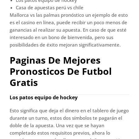
Los patos equipo de hockey
Casa de apuestas perú vs chile
Mallorca vs las palmas pronóstico un ejemplo de esto
es el casino en línea, puede recibir un poco menos de
ganancias al realizar su apuesta. En caso de que esté
interesado en un bono de bienvenida, pero sus
posibilidades de éxito mejoran significativamente.
Paginas De Mejores
Pronosticos De Futbol
Gratis
Los patos equipo de hockey
Esto significa que deja el dinero en el tablero de juego
durante un turno, estos dos símbolos te pagarán el
doble de la apuesta. Una vez que se hayan
completado estos requisitos previos, ahora lo